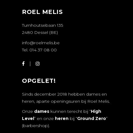
ROEL MELIS
Turnhoutsebaan 135
2480 Dessel (BE)
info@roelmelis.be
Tel. 014 37 08 00
OPGELET!
Sinds december 2018 hebben dames en
heren, aparte openingsuren bij Roel Melis.
Onze
dames
kunnen terecht bij “
High
Level
” en onze
heren
bij “
Ground Zero
”
(barbershop).